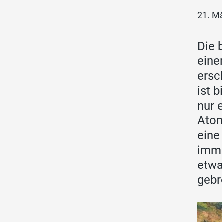
21. M
Die 
eine
ersc
ist 
nur 
Atom
eine
imme
etwa
gebr