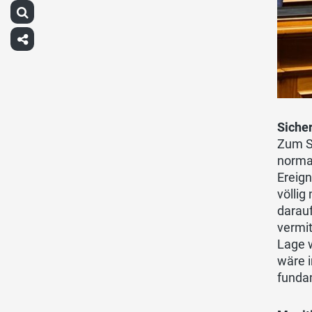
Sicher
Zum Si
normal
Ereign
völli
darauf
vermit
Lage 
wäre i
funda