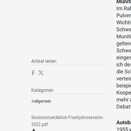
Munit
Im Rah
Pulver
Wichti
Schwei
Muniti
gelten
Schwei
einges
Artikel teilen
ich de
die Sc
vertei
beispi
Kategorien
Kooper
mehr 
#
allgemein
Debat
Sessionsrueckblick-Fruehjahrssession-
Autob
2022.pdf
1955 w