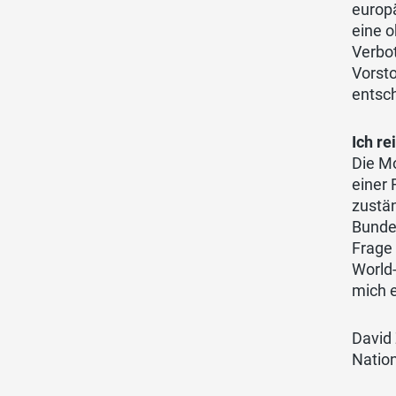
europä
eine o
Verbo
Vorsto
entsc
Ich re
Die M
einer
zustä
Bundes
Frage 
World
mich 
David
Nation