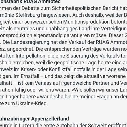
ionsfabrik RUAG Ammotec
men der Debatte zum Sicherheitspolitischen Bericht hab
mühle Steffisburg hingewiesen. Auch deshalb, weil der B
gkeit einer schweizerischen Munitionsproduktion betonte
z als neutrales und unabhängiges Land ihre Verteidigun
onsproduktion eigenständig garantieren müsse. Dieser Gr
. Die Landesregierung hat den Verkauf der RUAG Ammotec
z, angeordnet. Die entsprechenden Verträge wurden noch
tuften Interpellation, die eine Sistierung des Verkaufs fo
shalb erreichen, weil die geopolitische Lage heute eine a
hweiz im Krisen- oder Konfliktfall notfalls in der Lage se
digen. Im Ernstfall – und das zeigt die aktuell verworren
elhaft – ist kein Verlass auf irgendwelche Partner und V
ation fähig oder willens wären. «Wie sollen wir unser La
an Lager haben?» war deshalb eine meiner Fragen an de
te zum Ukraine-Krieg.
ahnzubringer Appenzellerland
urde in Luzern die erste Autobahn der Schweiz eröffnet