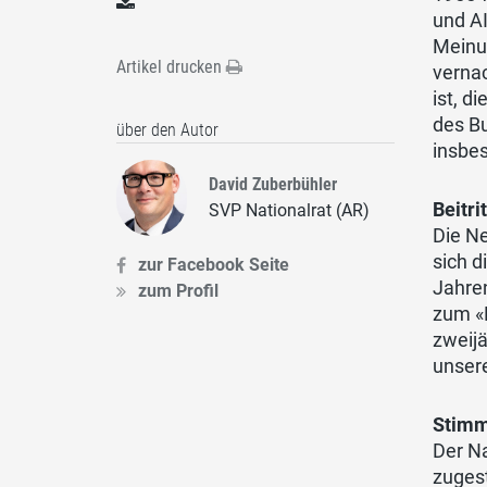
und AI
Meinun
Artikel drucken
vernac
ist, 
des B
über den Autor
insbe
David Zuberbühler
Beitr
SVP Nationalrat (AR)
Die Ne
sich d
zur Facebook Seite
Jahren
zum Profil
zum «B
zweijä
unsere
Stimm
Der Na
zuges