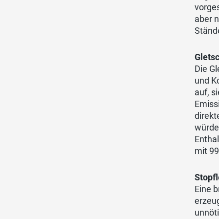
vorge
aber n
Ständ
Gletsc
Die Gl
und Ko
auf, s
Emissi
direkt
würde
Entha
mit 99
Stopf
Eine b
erzeug
unnöti