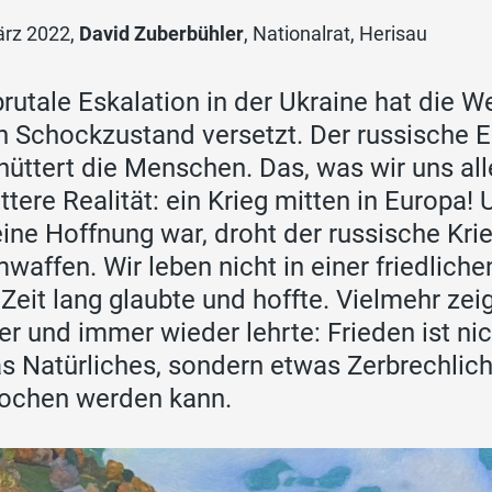
ärz 2022,
David Zuberbühler
, Nationalrat, Herisau
brutale Eskalation in der Ukraine hat die W
n Schockzustand versetzt. Der russische E
hüttert die Menschen. Das, was wir uns all
bittere Realität: ein Krieg mitten in Europ
eine Hoffnung war, droht der russische Krie
waffen. Wir leben nicht in einer friedliche
 Zeit lang glaubte und hoffte. Vielmehr zei
r und immer wieder lehrte: Frieden ist nic
s Natürliches, sondern etwas Zerbrechlic
ochen werden kann.