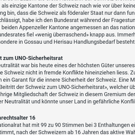
 als einzige Kantone der Schweiz nach wie vor über kei
g bin, dass die Schweiz als föderaler Staat nur dann fun
hlässigt, habe ich den Bundesrat während der Fragestund
die beiden Appenzeller Kantone angemessen an das natio
undesrates fiel «wenig überraschend» knapp aus. Immerh
sondere in Gossau und Herisau Handlungsbedarf besteht
itt zum UNO-Sicherheitsrat
utralität war bis heute eines der höchsten Güter unsere
ie Schweiz nicht in fremde Konflikte hineinziehen liess. 
 ein Garant für die innere Sicherheit der Schweiz. Eine
eitritt der Schweiz zum UNO-Sicherheitsrat», welcher üb
hrige Mitgliedschaft der Schweiz in diesem Gremium der
r Neutralität und könnte unser Land in gefährliche Konfli
rechtsalter 16
tionalrat hat mit 99 zu 90 Stimmen bei 3 Enthaltungen ei
timmt, nach der Schweizern ab 16 Jahren das aktive Wah