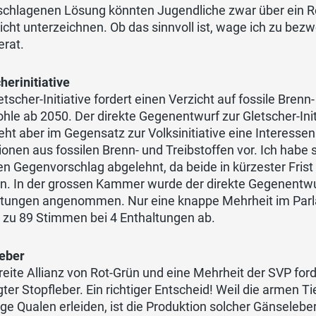
schlagenen Lösung könnten Jugendliche zwar über ein 
icht unterzeichnen. Ob das sinnvoll ist, wage ich zu bez
erat.
herinitiative
etscher-Initiative fordert einen Verzicht auf fossile Brenn
hle ab 2050. Der direkte Gegenentwurf zur Gletscher-Init
ieht aber im Gegensatz zur Volksinitiative eine Interes
onen aus fossilen Brenn- und Treibstoffen vor. Ich habe s
en Gegenvorschlag abgelehnt, da beide in kürzester Fris
n. In der grossen Kammer wurde der direkte Gegenentwu
ltungen angenommen. Nur eine knappe Mehrheit im Parlam
 zu 89 Stimmen bei 4 Enthaltungen ab.
leber
reite Allianz von Rot-Grün und eine Mehrheit der SVP for
ter Stopfleber. Ein richtiger Entscheid! Weil die armen 
ge Qualen erleiden, ist die Produktion solcher Gänselebe