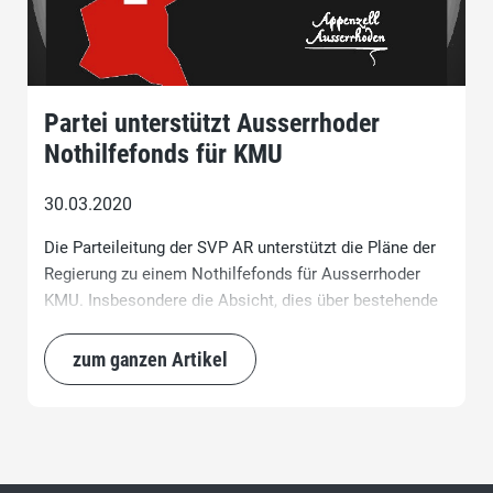
Partei unterstützt Ausserrhoder
Nothilfefonds für KMU
30.03.2020
Die Parteileitung der SVP AR unterstützt die Pläne der
Regierung zu einem Nothilfefonds für Ausserrhoder
KMU. Insbesondere die Absicht, dies über bestehende
Strukturen abzuwickeln (wie es auch der Staat
umsetzt) wird entsprechend begrüsst.
zum ganzen Artikel