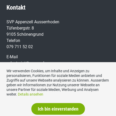
Kontakt
SVP Appenzell Ausserrhoden
Tüfenbergstr. 8
9105 Schönengrund
Telefon
079 711 52 02
E-Mail
sekretariat@svp-ar.ch
Wir verwenden Cookies, um Inhalte und Anzeigen zu
Social Media
personalisieren, Funktionen für soziale Medien anbieten und
Zugriffe auf unsere Webseite analysieren zu können. Ausserdem
geben wir Informationen zur Nutzung unserer Webseite an
unsere Partner für soziale Medien, Werbung und Analysen
weiter.
Details ansehen
Ich bin einverstanden
Kontakt
|
Datenschutzerklärung
|
Impressum