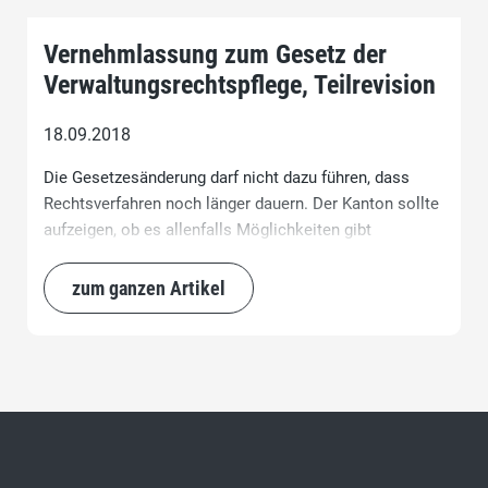
Vernehmlassung zum Gesetz der
Verwaltungsrechtspflege, Teilrevision
18.09.2018
Die Gesetzesänderung darf nicht dazu führen, dass
Rechtsverfahren noch länger dauern. Der Kanton sollte
aufzeigen, ob es allenfalls Möglichkeiten gibt
Verfahren zu beschleunigen und Einsprachen von
mehreren Personen bei Baugesuchen in einer
zum ganzen Artikel
Verhandlung abzuhandeln oder nicht mehr als eine
Fristverlängerung zu gewähren.