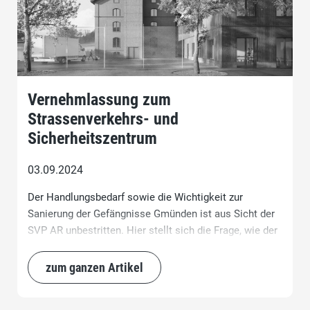
Vernehmlassung zum
Strassenverkehrs- und
Sicherheitszentrum
03.09.2024
Der Handlungsbedarf sowie die Wichtigkeit zur
Sanierung der Gefängnisse Gmünden ist aus Sicht der
SVP AR unbestritten. Hier stellt sich die Frage, wie der
Regierungsrat inskünftig mit dem Globalkredit gedenkt
umzugehen, und was genau mit den Rückstellungen
zum ganzen Artikel
(Fonds) von Gmünden passiert. Hier sind Ausführungen
gewünscht.