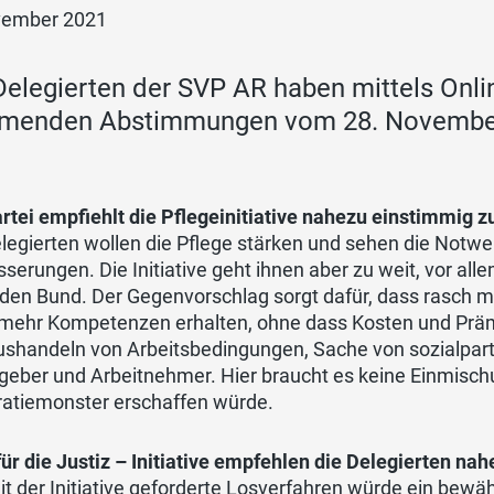
vember 2021
Delegierten der SVP AR haben mittels Onli
enden Abstimmungen vom 28. November 
rtei empfiehlt die Pflegeinitiative nahezu einstimmig 
legierten wollen die Pflege stärken und sehen die Notw
serungen. Die Initiative geht ihnen aber zu weit, vor al
 den Bund. Der Gegenvorschlag sorgt dafür, dass rasch 
 mehr Kompetenzen erhalten, ohne dass Kosten und Präm
ushandeln von Arbeitsbedingungen, Sache von sozialpar
tgeber und Arbeitnehmer. Hier braucht es keine Einmisc
ratiemonster erschaffen würde.
ür die Justiz – Initiative empfehlen die Delegierten na
t der Initiative geforderte Losverfahren würde ein bew