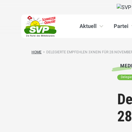
Aktuell
Partei
HOME
>
DELEGIERTE EMPFEHLEN 3XNEIN FÜR 28.NOVEMBE
MED
Delegi
De
28