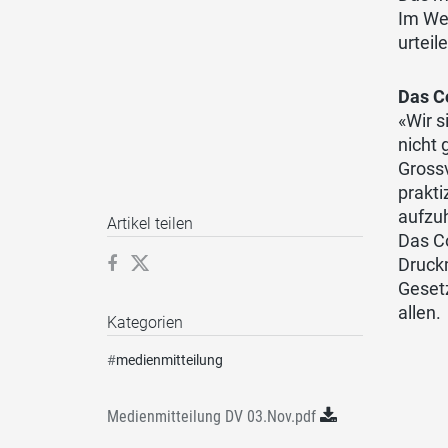
Im Wei
urtei
Das C
«Wir s
nicht 
Grossv
prakti
aufzuh
Artikel teilen
Das Co
Druckm
Geset
allen.
Kategorien
#
medienmitteilung
Medienmitteilung DV 03.Nov.pdf