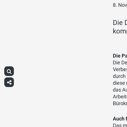
8. No
Die 
komm
Die Pa
Die De
Verbes
durch
diese
das A
Arbei
Bürok
Auch f
Das mi