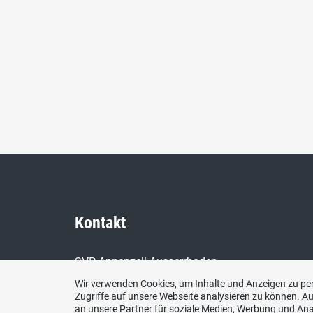
Kontakt
SVP Appenzell Ausserrhoden
Tüfenbergstr. 8
Wir verwenden Cookies, um Inhalte und Anzeigen zu per
9105 Schönengrund
Zugriffe auf unsere Webseite analysieren zu können. 
an unsere Partner für soziale Medien, Werbung und Ana
Telefon