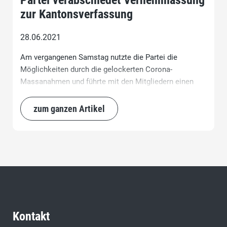
Partei verabschiedet Vernehmlassung
zur Kantonsverfassung
28.06.2021
Am vergangenen Samstag nutzte die Partei die
Möglichkeiten durch die gelockerten Corona-
Massanahmen und führte mit den Mitgliedern einen
Workshop zur Vernehmlassung durch. Nach einem
Inputreferat durch Regierungsrat Fredy Stricker
zum ganzen Artikel
diskutierten die Teilnehmer sämtliche Artikel der
Verfassung und legten die Grundsätze der Partei fest,
auf Basis dessen die nachfolgenden Schwerpunkte
erarbeitet wurden.
Kontakt