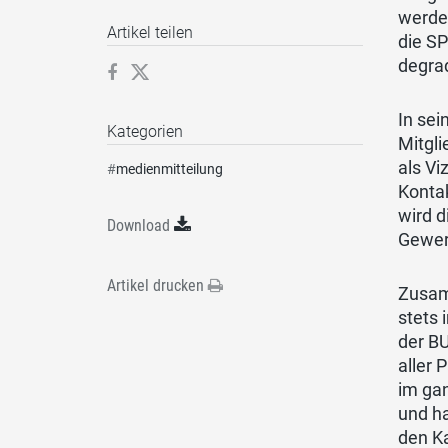
werden
Artikel teilen
die SP
degra
In sei
Kategorien
Mitgl
als Vi
#
medienmitteilung
Kontak
wird d
Download
Gewer
Artikel drucken
Zusam
stets 
der BU
aller 
im gan
und ha
den Ka