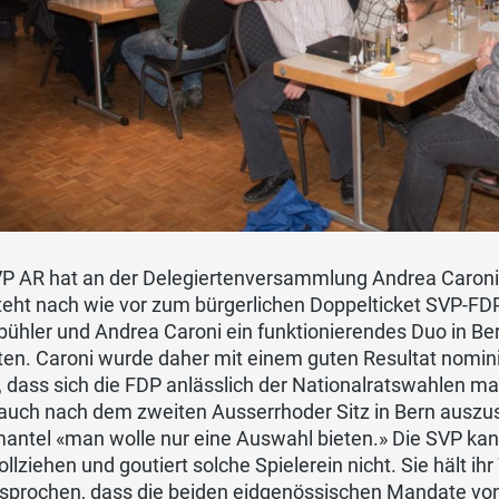
P AR hat an der Delegiertenversammlung Andrea Caroni e
eht nach wie vor zum bürgerlichen Doppelticket SVP-FDP
ühler und Andrea Caroni ein funktionierendes Duo in Be
ten. Caroni wurde daher mit einem guten Resultat nomin
, dass sich die FDP anlässlich der Nationalratswahlen m
auch nach dem zweiten Ausserrhoder Sitz in Bern auszus
ntel «man wolle nur eine Auswahl bieten.» Die SVP kann
llziehen und goutiert solche Spielerein nicht. Sie hält ih
sprochen, dass die beiden eidgenössischen Mandate von