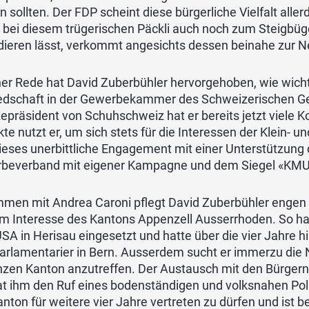
 sollten. Der FDP scheint diese bürgerliche Vielfalt aller
 bei diesem trügerischen Päckli auch noch zum Steigbüg
dieren lässt, verkommt angesichts dessen beinahe zur 
ner Rede hat David Zuberbühler hervorgehoben, wie wicht
iedschaft in der Gewerbekammer des Schweizerischen
zepräsident von Schuhschweiz hat er bereits jetzt viele Ko
te nutzt er, um sich stets für die Interessen der Klein-
ieses unerbittliche Engagement mit einer Unterstützung
beverband mit eigener Kampagne und dem Siegel «KMU 
men mit Andrea Caroni pflegt David Zuberbühler engen 
im Interesse des Kantons Appenzell Ausserrhoden. So ha
SA in Herisau eingesetzt und hatte über die vier Jahre 
Parlamentarier in Bern. Ausserdem sucht er immerzu die
zen Kanton anzutreffen. Der Austausch mit den Bürgern 
t ihm den Ruf eines bodenständigen und volksnahen Polit
nton für weitere vier Jahre vertreten zu dürfen und ist b