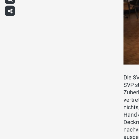
Die SV
SVP st
Zuberb
vertre
nichts
Hand 
Deckma
nachvo
ausge