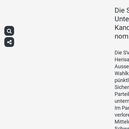
Die 
Unte
Kand
nomi
Die S
Herisa
Ausse
Wahlka
pünktl
Sicher
Partei
untern
Im Pa
verlor
Mitte
Schwe