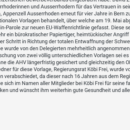
rrhoderinnen und Ausserrhodern für das Vertrauen in se
, Appenzell Ausserrhoden erneut für vier Jahre in Bern z
tionalen Vorlagen behandelt, über welche am 19. Mai ab
in-Parole zur neuen EU-Waffenrichtlinie gefasst. Diese se
hr ein bürokratischer Papiertiger, heimtückischer Angrif
er Schritt in Richtung der totalen Entwaffnung der Schw
ge wurde von den Delegierten mehrheitlich angenommen u
chung von zwei völlig unterschiedlichen Vorlagen sei es
nne die AHV längerfristig gesichert und gleichzeitig 
dner für diese Vorlage, Regierungsrat Köbi Frei, wurde v
on verabschiedet, da dieser nach 16 Jahren aus dem Reg
 sich im Namen aller Mitglieder bei Köbi Frei für seine f
ken und wünscht ihm weiterhin gute Gesundheit und alle