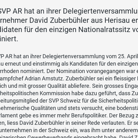
SVP AR hat an ihrer Delegiertenversammlu
rnehmer David Zuberbühler aus Herisau er
idaten für den einzigen Nationalratssitz 
niert.
VP AR hat an ihrer Delegiertenversammlung vom 25. Apri
u erneut und einstimmig als Kandidaten für den einzigen
rrhoden nominiert. Der Nomination vorangegangen war ei
mpfchef Adrian Amstutz. Zuberbühler sei ein fleissiger 
ich und mit grosser Qualität abliefere. Sein grosses Eng
heitspolitischen Kommission habe dazu geführt, dass Zu
leitungsmitglied der SVP Schweiz für die Sicherheitspolit
ehmerische Qualitäten und stets versucht, eine bodenstä
rlament gebe es immer mehr Berufspolitiker. Der Bezug 
en, liess David Zuberbühler in seiner Rede verlauten. Er se
lunternehmen in der Schweiz ein, was ihm unter andere
izerischen Gewerbeverbands eingebracht habe. David Zu