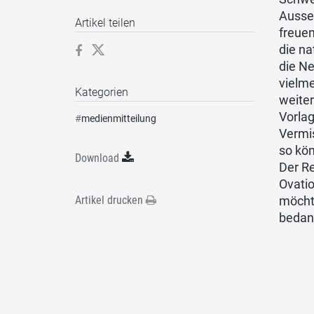
Ausse
Artikel teilen
freuen
die na
die Ne
vielme
Kategorien
weiter
Vorla
#
medienmitteilung
Vermis
so kö
Download
Der Re
Ovati
Artikel drucken
möchte
bedan