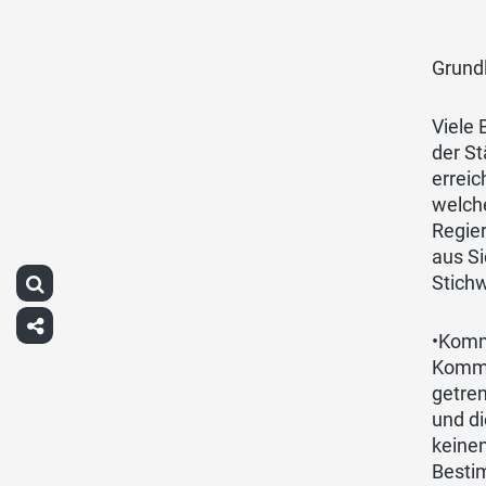
Grund
Viele 
der St
erreic
welch
Regier
aus Si
Stich
•Komm
Kommi
getre
und di
keine
Besti