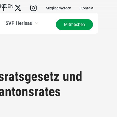
HODEN
Mitglied werden
Kontakt
SVP Herisau
Mitmachen
ratsgesetz und
antonsrates