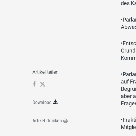
des Ka
•Parla
Abwes
•Entsc
Grunde
Kommi
Artikel teilen
•Parla
auf Fr
Begrün
aber a
Download
Frage
•Frakt
Artikel drucken
Mitgli