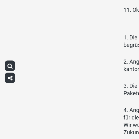
11. O
1. Di
begrü
2. An
kanton
3. Die
Paket
4. Ang
für d
Wir w
Zukun