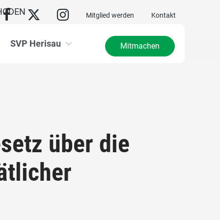
HODEN
Mitglied werden
Kontakt
SVP Herisau
Mitmachen
etz über die
ätlicher