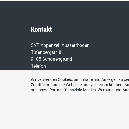
Kontakt
SVP Appenzell Ausserrhoden
Tüfenbergstr. 8
9105 Schönengrund
Telefon
079 711 52 02
Wir verwenden Cookies, um Inhalte und Anzeigen zu per
E-Mail
Zugriffe auf unsere Webseite analysieren zu können. 
an unsere Partner für soziale Medien, Werbung und Ana
sekretariat@svp-ar.ch