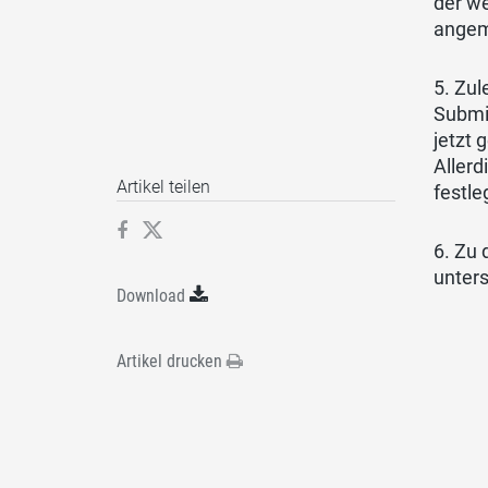
der w
angeme
5. Zu
Submis
jetzt 
Allerd
Artikel teilen
festle
6. Zu
unters
Download
Artikel drucken