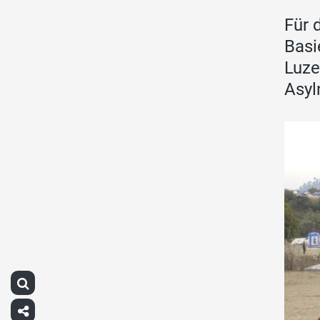
Für 
Basi
Luze
Asyl