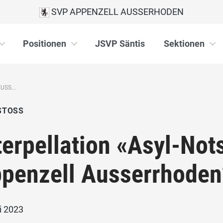
SVP APPENZELL AUSSERHODEN
Positionen
JSVP Säntis
Sektionen
SS...
STOSS
terpellation «Asyl-Not
penzell Ausserrhoden
i 2023