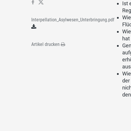
Ist
Reg
Wie
Interpellation_Asylwesen_Unterbringung.pdf
Flü
Wie
hat
Artikel drucken
Gem
auf
erh
aus
Wie
der
nic
den