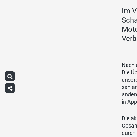
Im V
Scha
Moto
Verb
Nach u
Die Ü
unsere
sanier
ander
in Ap
Die a
Gesam
durch