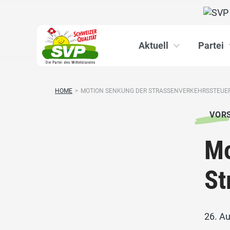
Aktuell
Partei
HOME
>
MOTION SENKUNG DER STRASSENVERKEHRSSTEUE
VOR
Mo
St
26. A