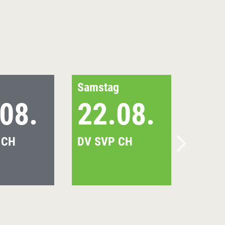
Samstag
08.
22.08.
 CH
DV SVP CH