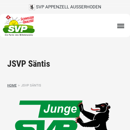
SVP APPENZELL AUSSERHODEN
JSVP Säntis
HOME
>
JSVP SÄNTIS