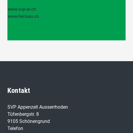
www.svp-ar.ch
www.herisau.ch
Kontakt
SVP Appenzell Ausserrhoden
Tüfenbergstr. 8
9105 Schönengrund
Telefon