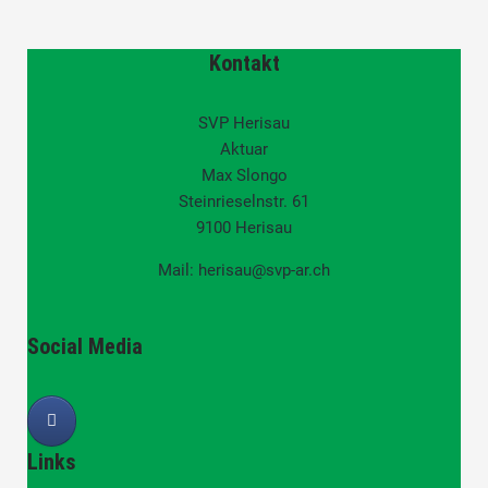
Kontakt
SVP Herisau
Aktuar
Max Slongo
Steinrieselnstr. 61
9100 Herisau
Mail: herisau@svp-ar.ch
Social Media
Links