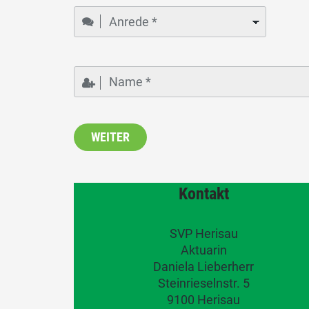
Kontakt
SVP Herisau
Aktuarin
Daniela Lieberherr
Steinrieselnstr. 5
9100 Herisau