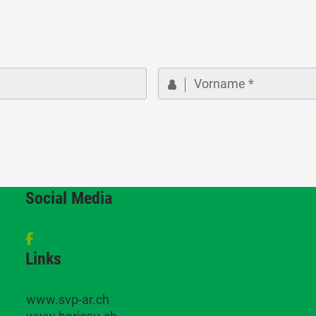
Social Media
Links
www.svp-ar.ch