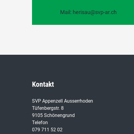
Mail: herisau@svp-ar.ch
Kontakt
SVP Appenzell Ausserrhoden
Tüfenbergstr. 8
9105 Schönengrund
Telefon
079 711 52 02