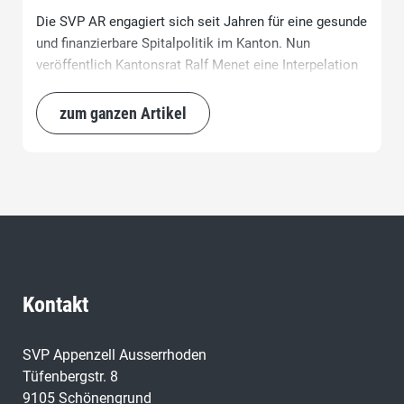
Die SVP AR engagiert sich seit Jahren für eine gesunde
und finanzierbare Spitalpolitik im Kanton. Nun
veröffentlich Kantonsrat Ralf Menet eine Interpelation
zum Thema Gesundheitspolitik "in funktionalen
Räumen denken".
zum ganzen Artikel
Kontakt
SVP Appenzell Ausserrhoden
Tüfenbergstr. 8
9105 Schönengrund