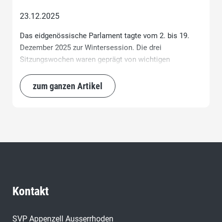
23.12.2025
Das eidgenössische Parlament tagte vom 2. bis 19.
Dezember 2025 zur Wintersession. Die drei
Sitzungswochen waren geprägt von wichtigen
sicherheits-, finanz- und wirtschaftspolitischen
Entscheiden. Gleichzeitig stand diese Session für mich
zum ganzen Artikel
persönlich im Zeichen des Abschieds: Nach zehn
Jahren im Nationalrat wurde ich am letzten
Sessionstag verabschiedet.
Kontakt
SVP Appenzell Ausserrhoden