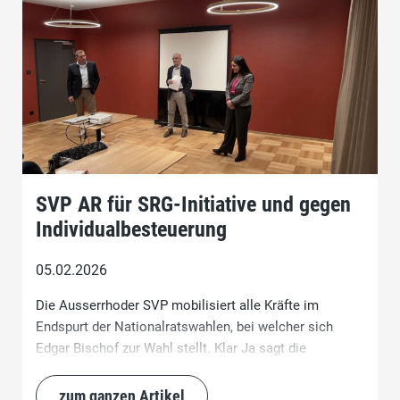
SVP AR für SRG-Initiative und gegen
Individualbesteuerung
05.02.2026
Die Ausserrhoder SVP mobilisiert alle Kräfte im
Endspurt der Nationalratswahlen, bei welcher sich
Edgar Bischof zur Wahl stellt. Klar Ja sagt die
Volkspartei zur SRG-Initiative. Ein deutliches Nein
empfiehlt sie hingegen bei der Individualbesteuerung.
zum ganzen Artikel