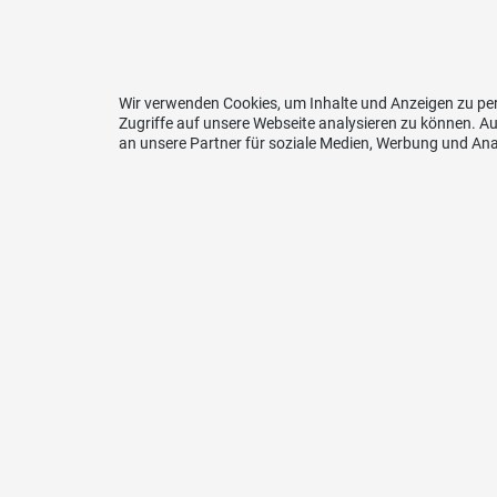
Wir verwenden Cookies, um Inhalte und Anzeigen zu per
Zugriffe auf unsere Webseite analysieren zu können. 
an unsere Partner für soziale Medien, Werbung und Ana
Kontakt
SVP Appenzell Ausserrhoden
Tüfenbergstr. 8
9105 Schönengrund
Telefon
079 711 52 02
E-Mail
sekretariat@svp-ar.ch