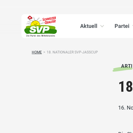
Aktuell
Partei
HOME
>
18. NATIONALER SVP-JASSCUP
ARTI
18
16. N