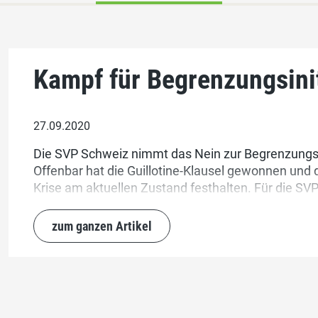
Kampf für Begrenzungsinit
27.09.2020
Die SVP Schweiz nimmt das Nein zur Begrenzungsin
Offenbar hat die Guillotine-Klausel gewonnen und 
Krise am aktuellen Zustand festhalten. Für die SVP
eine verpasste Chance, endlich zu einer kontrollie
Gesellschaft verträglichen Zuwanderung zurückzu
zum ganzen Artikel