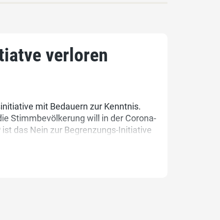
iatve verloren
itiative mit Bedauern zur Kenntnis.
die Stimmbevölkerung will in der Corona-
 ist das Nein zur Begrenzungs-Initiative
rten und für unser Land und unsere
kehren.