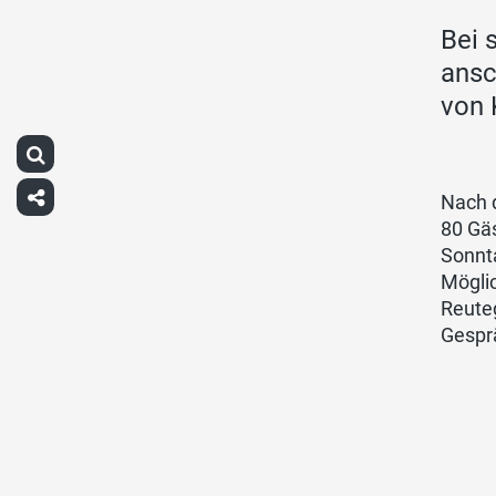
Bei 
ansc
von 
Nach 
80 Gäs
Sonnt
Möglic
Reuteg
Gespr