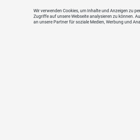
Wir verwenden Cookies, um Inhalte und Anzeigen zu per
Zugriffe auf unsere Webseite analysieren zu können. 
an unsere Partner für soziale Medien, Werbung und Ana
Kontakt
SVP Appenzell Ausserrhoden
Tüfenbergstr. 8
9105 Schönengrund
Telefon
079 711 52 02
E-Mail
sekretariat@svp-ar.ch