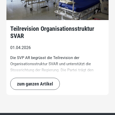
Teilrevision Organisationsstruktur
SVAR
01.04.2026
Die SVP AR begrüsst die Teilrevision der
Organisationsstruktur SVAR und unterstützt die
Stossrichtung der Regierung. Die Partei trägt den
eingeschlagenen Kurs mit und bringt dem
Regierungsrat das notwendige Vertrauen entgegen,
zum ganzen Artikel
damit für den Spitalverbund Appenzell Ausserrhoden
(SVAR) eine tragfähige Zukunftsperspektive geschaffen
werden kann.