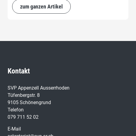
den 38 anwesenden Delegierten einstimmig zur
zum ganzen Artikel
Wiederwahl nominiert.
Kontakt
SVP Appenzell Ausserrhoden
Tüfenbergstr. 8
9105 Schönengrund
Telefon
079 711 52 02
E-Mail