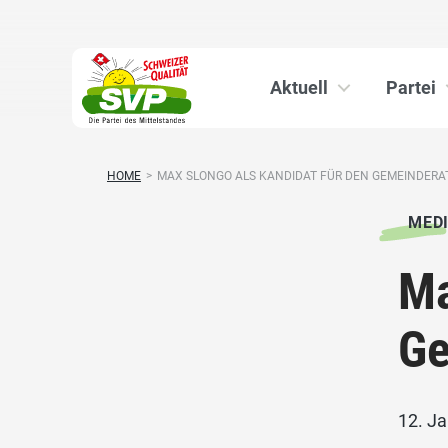
Aktuell
Partei
HOME
>
MAX SLONGO ALS KANDIDAT FÜR DEN GEMEINDERAT
MED
Ma
Ge
12. J