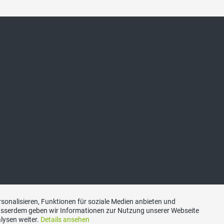
sonalisieren, Funktionen für soziale Medien anbieten und
Ausserdem geben wir Informationen zur Nutzung unserer Webseite
lysen weiter.
Details ansehen
Kontakt
|
Datenschutzerklärung
|
Impressum