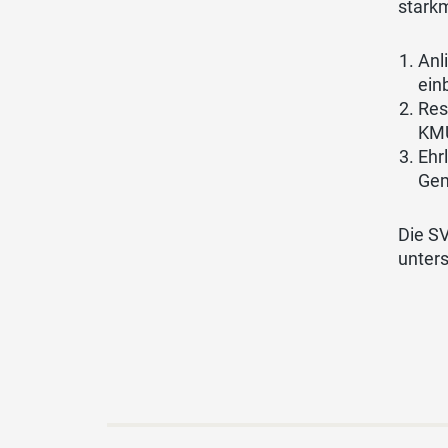
stark
Anl
ein
Res
KMU
Ehr
Gem
Die SV
unters