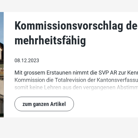
Kommissionsvorschlag der
mehrheitsfähig
08.12.2023
Mit grossem Erstaunen nimmt die SVP AR zur Kenn
Kommission die Totalrevision der Kantonsverfass
somit keine Lehren aus den vergangenen Abstimmu
Verfassungsreform ist überladen und in dieser Fo
geplanten Einführung des Ausländerstimmrechts un
zum ganzen Artikel
überschritten, wogegen sich die SVP AR vehement