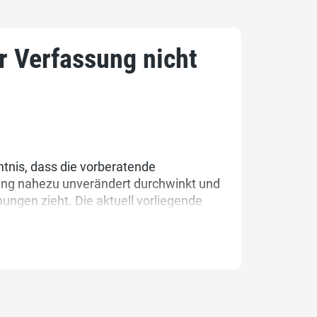
 Verfassung nicht
tnis, dass die vorberatende
ung nahezu unverändert durchwinkt und
ngen zieht. Die aktuell vorliegende
rm inakzeptabel. Insbesondere mit der
d Stimmrechtsalter 16 sind rote Linien
 einsetzen wird.