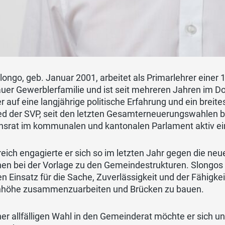
ongo, geb. Januar 2001, arbeitet als Primarlehrer einer 1
uer Gewerblerfamilie und ist seit mehreren Jahren im D
r auf eine langjährige politische Erfahrung und ein breit
ed der SVP, seit den letzten Gesamterneuerungswahlen br
nsrat im kommunalen und kantonalen Parlament aktiv ei
reich engagierte er sich so im letzten Jahr gegen die ne
en bei der Vorlage zu den Gemeindestrukturen. Slongos 
n Einsatz für die Sache, Zuverlässigkeit und der Fähigke
höhe zusammenzuarbeiten und Brücken zu bauen.
ner allfälligen Wahl in den Gemeinderat möchte er sich u