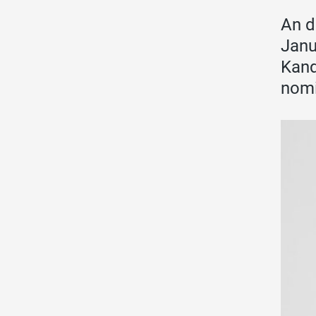
An d
Janu
Kand
nomi