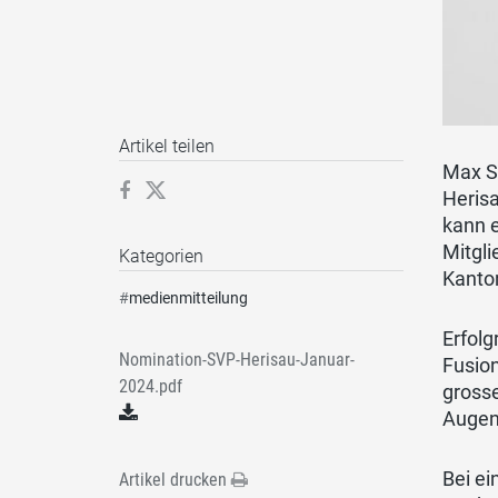
Artikel teilen
Max Sl
Herisa
kann e
Mitgli
Kategorien
Kanto
#
medienmitteilung
Erfolg
Nomination-SVP-Herisau-Januar-
Fusion
2024.pdf
grosse
Augen
Bei ei
Artikel drucken