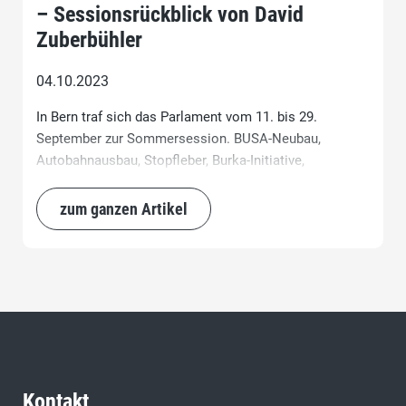
– Sessionsrückblick von David
Zuberbühler
04.10.2023
In Bern traf sich das Parlament vom 11. bis 29.
September zur Sommersession. BUSA-Neubau,
Autobahnausbau, Stopfleber, Burka-Initiative,
Unternehmensentlastung, Zuwanderung etc.: National-
und Ständerat debattierten in der letzten Session vor
zum ganzen Artikel
den Wahlen über zahlreiche spannende Themen.
Kontakt