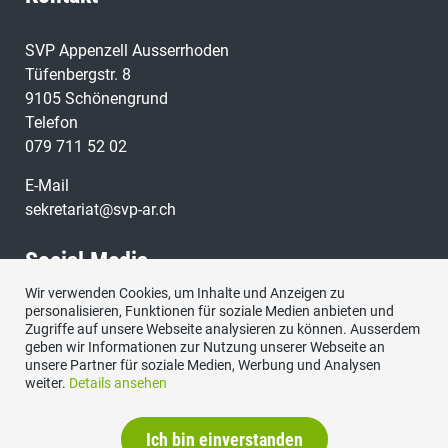
SVP Appenzell Ausserrhoden
Tüfenbergstr. 8
9105 Schönengrund
Telefon
079 711 52 02
E-Mail
sekretariat@svp-ar.ch
Social Media
Wir verwenden Cookies, um Inhalte und Anzeigen zu
personalisieren, Funktionen für soziale Medien anbieten und
Zugriffe auf unsere Webseite analysieren zu können. Ausserdem
geben wir Informationen zur Nutzung unserer Webseite an
unsere Partner für soziale Medien, Werbung und Analysen
weiter.
Details ansehen
Ich bin einverstanden
Kontakt
|
Datenschutzerklärung
|
Impressum