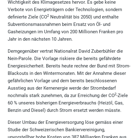
Wichtigkeit des Klimagesetzes hervor. Es gebe keine
Verbote von Energieträgern oder Technologien, sondern
2
definierte Ziele (CO
Neutralität bis 2050) und enthalte
Subventionsmassnahmen beim Ersatz von Öl- und
Gasheizungen im Umfang von 200 Millionen Franken pro
Jahr in den nächsten 10 Jahren.
Demgegenüber vertrat Nationalrat David Zuberbühler die
Nein-Parole. Die Vorlage riskiere die bereits gefährdete
Energiesicherheit. Bereits heute rechne der Bund mit Strom-
Blackouts in den Wintermonaten. Mit der Annahme dieser
gefährlichen Vorlage und dem bereits beschlossenen
Ausstieg aus der Kernenergie werde der Strombedarf
2
nochmals stark zunehmen, da zur Erreichung der CO
-Ziele
60 % unseres bisherigen Energieverbrauchs (Heizöl, Gas,
Benzin und Diesel) durch Strom ersetzt werden müsste.
Dieser Umbau der Energieversorgung löse gemäss einer
Studie der Schweizerischen Bankiervereinigung,
unvorstellbar hohe Kosten von 387 Milliarden Franken aus,