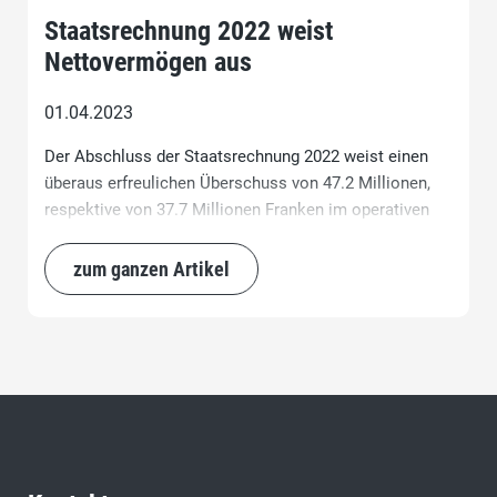
Staatsrechnung 2022 weist
Nettovermögen aus
01.04.2023
Der Abschluss der Staatsrechnung 2022 weist einen
überaus erfreulichen Überschuss von 47.2 Millionen,
respektive von 37.7 Millionen Franken im operativen
Ergebnis aus. Der nun erzielte Überschuss fällt somit
deutlich höher aus, als die erwarteten 22 Millionen
zum ganzen Artikel
Franken womit der Kanton nun ein Nettovermögen
ausweist.