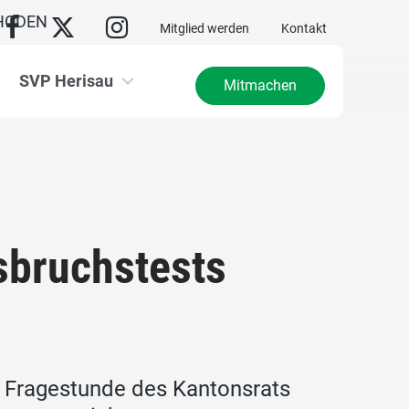
HODEN
Mitglied werden
Kontakt
SVP Herisau
Mitmachen
sbruchstests
er Fragestunde des Kantonsrats