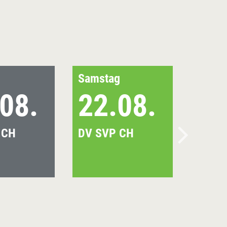
Samstag
08.
22.08.
 CH
DV SVP CH