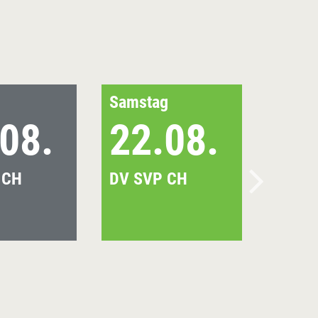
Samstag
08.
22.08.
 CH
DV SVP CH