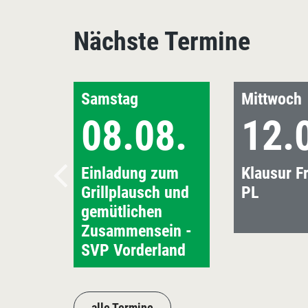
Nächste Termine
Samstag
Mittwoch
08.08.
12.
Einladung zum
Klausur Fr
Grillplausch und
PL
gemütlichen
Zusammensein -
SVP Vorderland
alle Termine